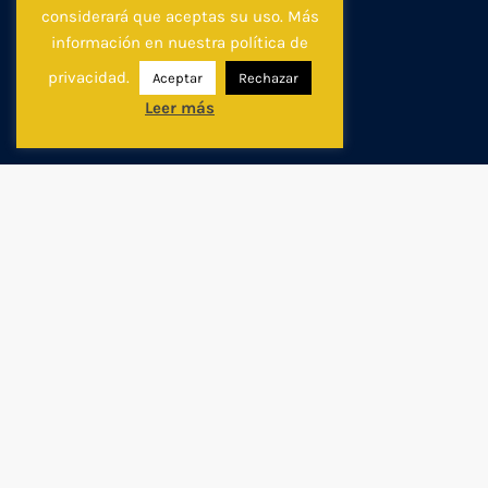
considerará que aceptas su uso. Más
información en nuestra política de
privacidad.
Aceptar
Rechazar
Leer más
PRESENTACIÓN
El I Congreso Internacional de Museos y
Estrategias Digitales nace de la necesidad
imperiosa de diseñar e integrar nuevas
estrategias de comunicación entre nuestros
museos e instituciones culturales, así como
entre éstas y los públicos, en una emergencia
que se ha agudizado tras la crisis generada por la
COVID-19.