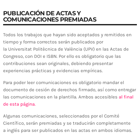
PUBLICACIÓN DE ACTAS Y
COMUNICACIONES PREMIADAS
Todos l
os trabajos que hayan sido aceptados y remitidos en
tiempo y forma correctos serán publicados por
la
Universitat
Politècnica
de València
(UPV)
en
las Actas de
Congreso
,
con
DOI
e
ISBN
. P
or ello es obligatorio que las
contribuciones sean originales, debiendo presentar
experiencias prácticas y evidencias empíricas
.
Para poder leer comunicaciones es obligatorio mandar el
documento de cesión de derechos firmado
, así como
entregar
las
comunicaciones
en la plantilla. Ambos accesibles
al final
de esta página.
Algun
as
comunicaciones, seleccionados por el Comité
Científico, serán premiadas y
se traducirán
completamente
a
inglés
para ser publicados en las actas
en ambos idiomas
.