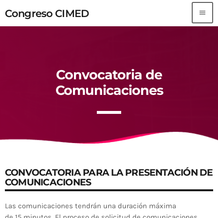
Congreso CIMED
menu
Congreso CIMED
TOP READING
Convocatoria de
Sorry, there is nothing for the moment.
Comunicaciones
MOST UPVOTED
CONVOCATORIA PARA LA PRESENTACIÓN DE
COMUNICACIONES
Las comunicaciones tendrán una duración máxima
de
15
minutos.
El proceso de solicitud de comunicaciones