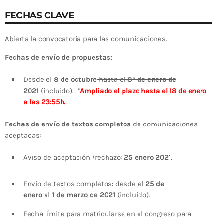
FECHAS CLAVE
Abierta la convocatoria para las comunicaciones.
Fechas de
envío de propuestas:
Desde el
8
de
octubre
hasta el
8*
de
enero
de
202
1
(
incluido
)
.
*
Ampliado el plazo hasta el 18 de enero
a las 23:55h.
Fechas de
e
nvío
de textos completos
de comunicaciones
aceptadas:
Aviso
de aceptación /
re
chaz
o
:
2
5
enero 2021
.
Env
ío
de textos completos
:
desde el
2
5
de
enero
al
1
de
marzo
de 2021
(incluido)
.
Fecha límite para matricularse en el congreso para