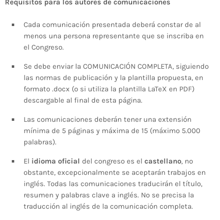
Requisitos para los autores de comunicaciones
Cada
comunicación
presentad
a
deberá constar de al
menos una persona representante que
se inscriba
en
el Congreso.
Se debe
enviar la COMUNICACIÓN COMPLETA, siguiendo
las normas de publicación y la plantilla propuesta, en
formato .docx (o si utiliza la plantilla LaTeX en
PDF)
descargable al final de esta página
.
Las comunicaciones deberán tener una extensión
mínima de 5 páginas y máxima de 15
(
máximo
5
.
000
palabras
)
.
El
idioma
oficial
del congreso es el
castellano
, no
obstante, excepcionalmente se aceptarán trabajos en
inglés.
Tod
as las comunicaciones traducirán el título,
resumen y palabras clave a inglés. No
se precisa la
traducción
al
inglés de la comunicación completa.