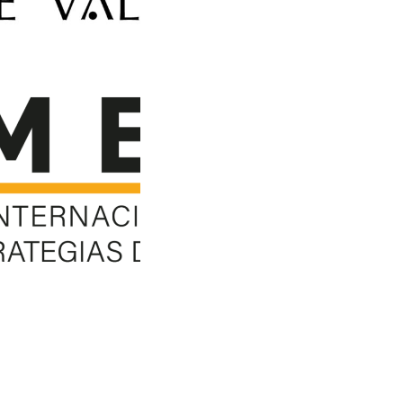
diciembre de 2020
PV_principal_
egro300
diciembre de 2020
GO CIMED