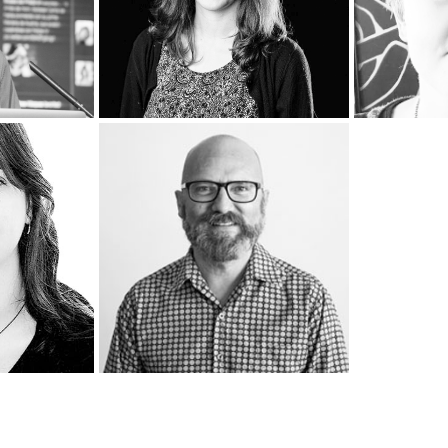
de 2020
13 de diciembre de 2020
13 de 
toja
Elena Villaespesa
Irin
de 2020
13 de diciembre de 2020
tí
Adolfo Muñoz