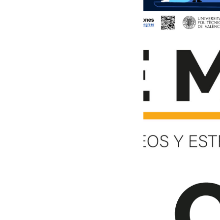
13 de diciembre 
CARTEL CO
CIME
13 de diciembre 
LOGO-REME