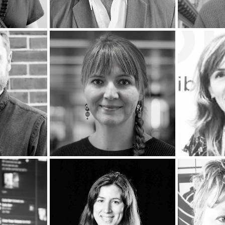
de 2020
13 de diciembre de 2020
13 de 
rez
Américo Castilla
Co
de 2020
13 de diciembre de 2020
13 de 
rty
Merete Sanderhof
Isa