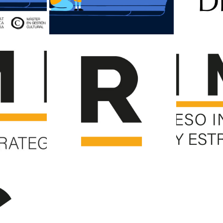
de 2020
13 de diciembre de 2020
13 de 
NGRESO
FONDO CARTEL
marca_U
D
CIMED
n
de 2020
13 de diciembre de 2020
13 de 
D (1)
LOGO R (1)
lO