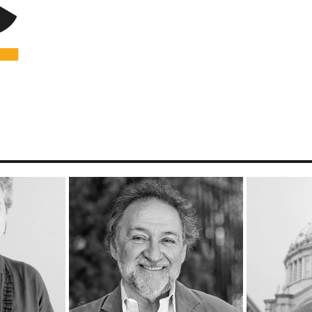
de 2020
cimed 3
do