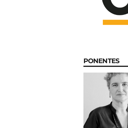
13 de diciembre 
faviconlogo 
cuadra
PONENTES