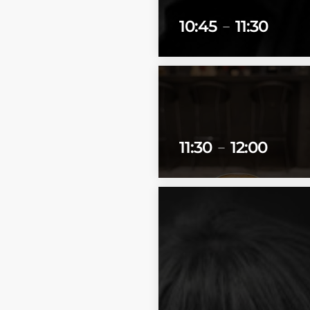
10:45
11:30
remove
11:30
12:00
remove