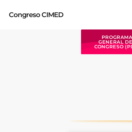
Congreso CIMED
PROGRAM
GENERAL D
CONGRESO (P
TOP READING
Sorry, there is nothing for the moment.