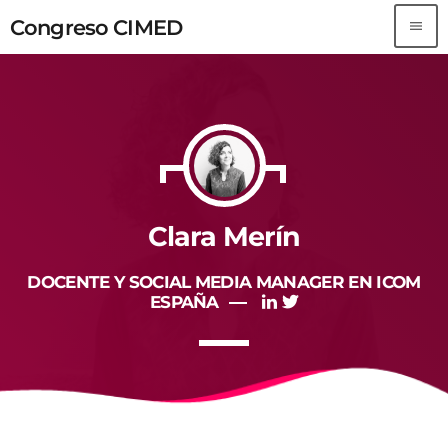
Congreso CIMED
menu
Congreso CIMED
TOP READING
Sorry, there is nothing for the moment.
MOST UPVOTED
Clara Merín
DOCENTE Y SOCIAL MEDIA MANAGER EN ICOM
ESPAÑA