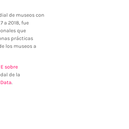
dial de museos con
7 a 2018, fue
sionales que
onas prácticas
de los museos a
UE sobre
dal de la
 Data
.