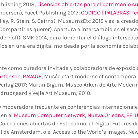
ublishing 2018;
Licencias abiertas para el patrimonio cu
nderson), Facet Publishing 2017;
CODIGO | PALABRAS. Tec
dley, R. Stein, S. Cairns), MuseumsEtc 2015 y es la crea
(Compartir es querer). Apertura e intercambio en el sec
nderhoff), SMK 2014, para fomentar el diálogo intersecto
íos en una era digital moldeada por la economía colabo
te como curadora invitada y colaboradora de exposicio
artensen. RAVAGE
, Musée d’art moderne et contemporai
Verlag 2017; Martin Bigum, Museo Arken de Arte Moderno
rdrupgaard y Vejle Art Museum, 2010.
y moderadora frecuente en conferencias internacional
, en el
Museum Computer Network, Nueva Orleans, EE. 
Colecciones abiertas de Estocolmo, el Digital Futures d
! de Amsterdam, o el Access to the World’s Images, New 