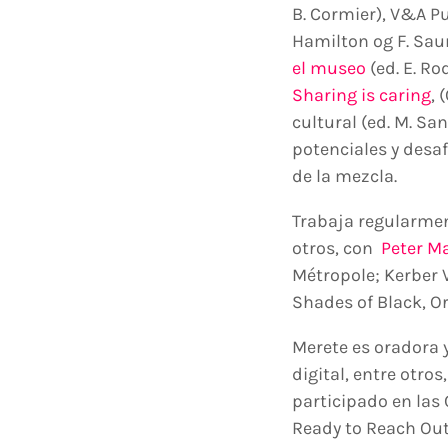
B. Cormier), V&A P
Hamilton og F. Sau
el museo
(ed. E. Ro
Sharing is caring
, 
cultural (ed. M. Sa
potenciales y desaf
de la mezcla.
Trabaja regularmen
otros, con
Peter M
Métropole; Kerber 
Shades of Black, O
Merete es oradora 
digital, entre otros
participado en las 
Ready to Reach Out