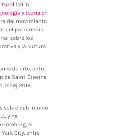
ltural
(ed. G.
nología y teoría en
dora del movimiento
tor del patrimonio
rial sobre los
rativa y la cultura
nes de arte, entre
n de Saint-Étienne
, Ishøj 2016;
es sobre patrimonio
UU
., y ha
e Göteborg, el
York City, entre