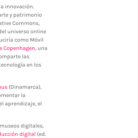
la innovación.
arte y patrimonio
eative Commons,
el universo online
duciría como Móvil
de Copenhagen
, una
comparte las
tecnología en los
hus
(Dinamarca),
fomentar la
el aprendizaje, el
 museos digitales,
ucción digital
(ed.