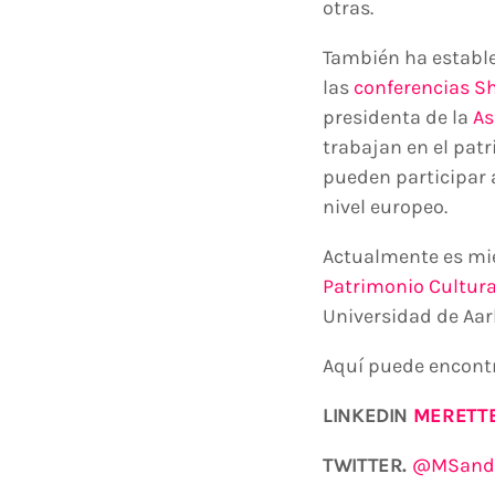
otras.
También ha establ
las
conferencias Sh
presidenta de la
As
trabajan en el pat
pueden participar 
nivel europeo.
Actualmente es m
Patrimonio Cultura
Universidad de Aar
Aquí puede encont
LINKEDIN
MERETT
TWITTER.
@MSande