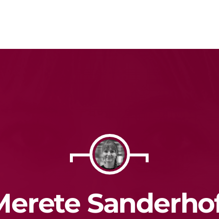
MOST UPVOTED
Merete Sanderhof