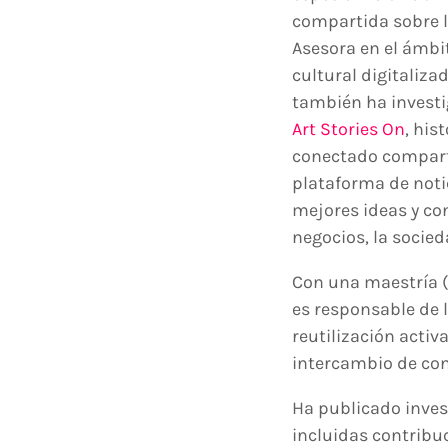
compartida sobre la
Asesora en el ámbit
cultural digitaliza
también ha investi
Art Stories On
, his
conectado comparti
plataforma de noti
mejores ideas y con
negocios, la socieda
Con una maestría (m
es responsable de l
reutilización activa
intercambio de con
Ha publicado invest
incluidas contribu