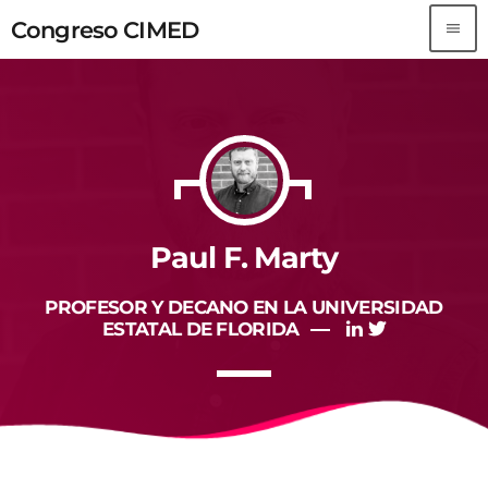
Congreso CIMED
menu
Congreso CIMED
TOP READING
Sorry, there is nothing for the moment.
MOST UPVOTED
Paul F. Marty
PROFESOR Y DECANO EN LA UNIVERSIDAD
ESTATAL DE FLORIDA