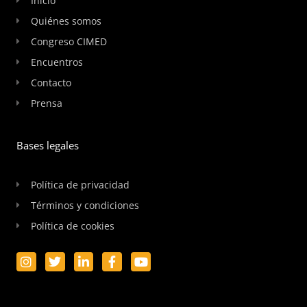
Inicio
Quiénes somos
Congreso CIMED
Encuentros
Contacto
Prensa
Bases legales
Política de privacidad
Términos y condiciones
Política de cookies
I
T
L
F
Y
n
w
i
a
o
s
i
n
c
u
t
t
k
e
t
a
t
e
b
u